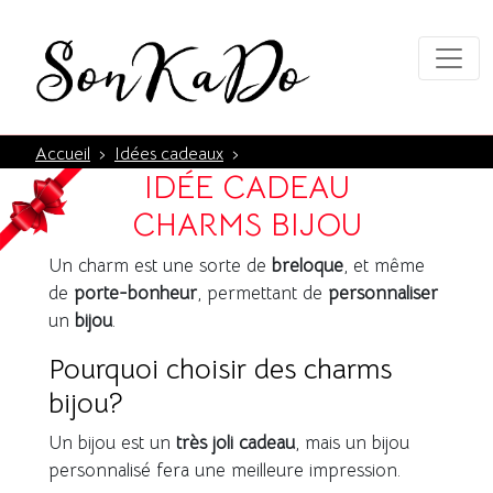
Accueil
›
Idées cadeaux
›
IDÉE CADEAU
CHARMS BIJOU
Un charm est une sorte de
breloque
, et même
de
porte-bonheur
, permettant de
personnaliser
un
bijou
.
Pourquoi choisir des charms
bijou?
Un bijou est un
très joli cadeau
, mais un bijou
personnalisé fera une meilleure impression.