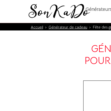
Générateur
Accueil
›
Générateur de cadeau
›
Fête des g
GÉN
POUR