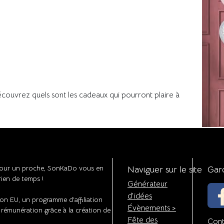
couvrez quels sont les cadeaux qui pourront plaire à
 pour un proche, SonKaDo vous en
Naviguer sur le site
Gar
ien de temps !
Générateur
d'idées
on EU, un programme d’affiliation
Évènements >
 rémunération grâce à la création de
Fête des
Cont