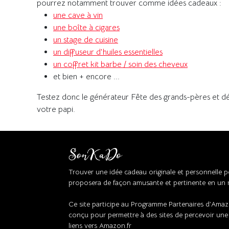
pourrez notamment trouver comme idées cadeaux :
une cave à vin
une boîte à cigares
un stage de cuisine
un diffuseur d'huiles essentielles
un coffret kit barbe / soin des cheveux
et bien + encore ...
Testez donc le générateur Fête des grands-pères et dé
votre papi.
Trouver une idée cadeau originale et personnelle
proposera de façon amusante et pertinente en un r
Ce site participe au Programme Partenaires d’Amaz
conçu pour permettre à des sites de percevoir une
liens vers Amazon.fr