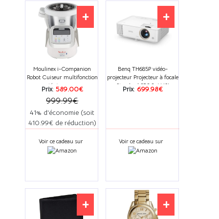
+
+
Moulinex i-Companion
Benq TH685P vidéo-
Robot Cuiseur multifonction
projecteur Projecteur à focale
connecté, 4 programmes
Standard 3500 ANSI
Prix
:
589.00€
Prix
:
699.98€
automati
lumens DLP 1
999.99€
41% d'économie (soit
410.99€ de réduction)
Voir ce cadeau sur
Voir ce cadeau sur
+
+