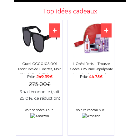
Top idées cadeaux
+
+
Gucci GG0010S 001
L’Oréal Paris – Trousse
Montures de Lunettes, Noir
Cadeau Routine Repulpante
(Black/Grey), 58 Homme
– Acide Hyaluronique Pur –
Prix
:
249.99€
Prix
:
44.78€
Hyd
275.00€
9% d'économie (soit
25.01€ de réduction)
Voir ce cadeau sur
Voir ce cadeau sur