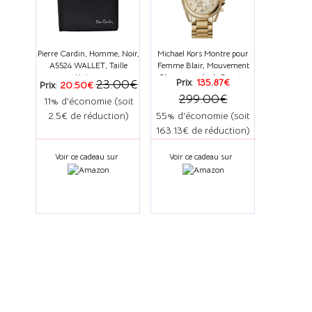
Pierre Cardin, Homme, Noir,
Michael Kors Montre pour
A5524 WALLET, Taille
Femme Blair, Mouvement
Unique,
Chronographe à Quartz,
Prix
:
135.87€
23.00€
Prix
:
20.50€
Boîtier e
299.00€
11% d'économie (soit
2.5€ de réduction)
55% d'économie (soit
163.13€ de réduction)
Voir ce cadeau sur
Voir ce cadeau sur